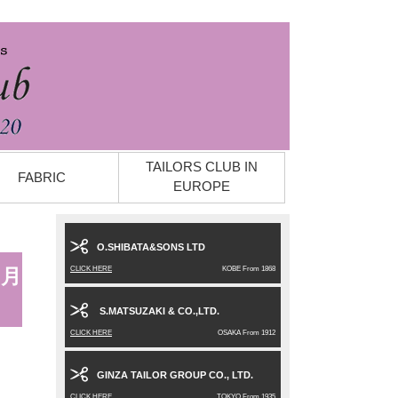
TAILORS CLUB IN
FABRIC
EUROPE
O.SHIBATA&SONS LTD
CLICK HERE
KOBE From 1868
7月
S.MATSUZAKI & CO.,LTD.
CLICK HERE
OSAKA From 1912
GINZA TAILOR GROUP CO., LTD.
CLICK HERE
TOKYO From 1935