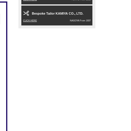
Bespoke Tailor KAMIYA CO., LTD.
CLICK HERE
NAGOYA From 1937